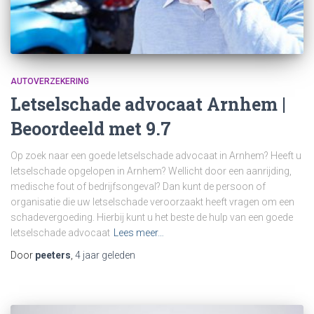
AUTOVERZEKERING
Letselschade advocaat Arnhem |
Beoordeeld met 9.7
Op zoek naar een goede letselschade advocaat in Arnhem? Heeft u
letselschade opgelopen in Arnhem? Wellicht door een aanrijding,
medische fout of bedrijfsongeval? Dan kunt de persoon of
organisatie die uw letselschade veroorzaakt heeft vragen om een
schadevergoeding. Hierbij kunt u het beste de hulp van een goede
letselschade advocaat
Lees meer…
Door
peeters
,
4 jaar
geleden