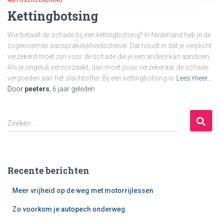
Kettingbotsing
Wie betaalt de schade bij een kettingbotsing? In Nederland heb je de
zogenoemde aansprakelijkheidsstelsel. Dat houdt in dat je verplicht
verzekerd moet zijn voor de schade die je een andere kan aandoen.
Als je ongeluk veroorzaakt, dan moet jouw verzekeraar de schade
vergoeden aan het slachtoffer. Bij een kettingbotsing is
Lees meer…
Door
peeters
,
6 jaar
geleden
Z
Zoeken …
o
e
k
e
Recente berichten
n
n
Meer vrijheid op de weg met motorrijlessen
a
a
Zo voorkom je autopech onderweg
r