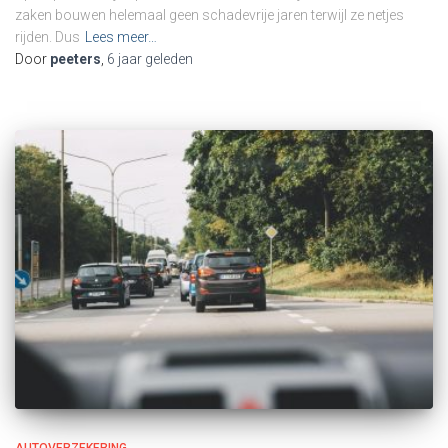
zaken bouwen helemaal geen schadevrije jaren terwijl ze netjes
rijden. Dus
Lees meer…
Door
peeters
,
6 jaar
geleden
AUTOVERZEKERING